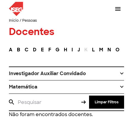
Início
/
Pessoas
Docentes
A
B
C
D
E
F
G
H
I
J
K
L
M
N
O
P
Investigador Auxiliar Convidado
Matemática
Limpar Filtros
Não foram encontrados docentes.