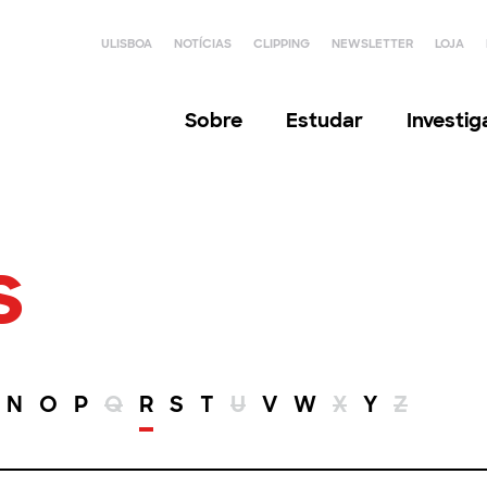
ULISBOA
NOTÍCIAS
CLIPPING
NEWSLETTER
LOJA
Sobre
Estudar
Investi
s
N
O
P
Q
R
S
T
U
V
W
X
Y
Z