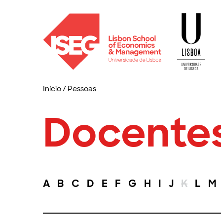
Início
/
Pessoas
Docente
A
B
C
D
E
F
G
H
I
J
K
L
M