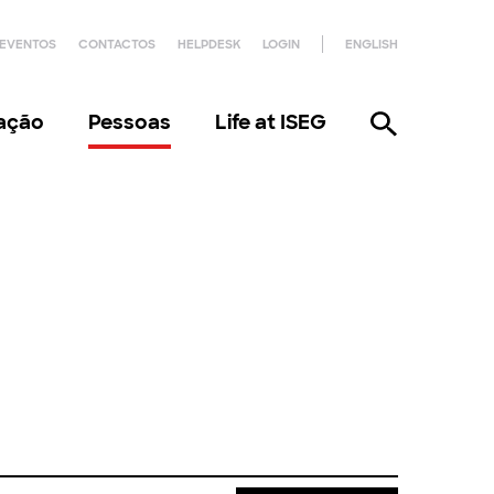
EVENTOS
CONTACTOS
HELPDESK
LOGIN
ENGLISH
gação
Pessoas
Life at ISEG