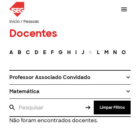
Início
/
Pessoas
Docentes
A
B
C
D
E
F
G
H
I
J
K
L
M
N
O
P
Professor Associado Convidado
Matemática
Limpar Filtros
Não foram encontrados docentes.