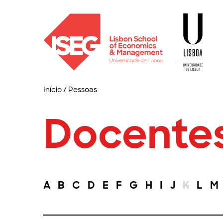
Início
/
Pessoas
Docente
A
B
C
D
E
F
G
H
I
J
K
L
M