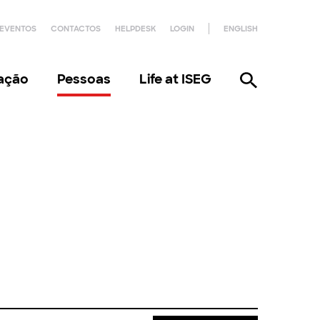
EVENTOS
CONTACTOS
HELPDESK
LOGIN
ENGLISH
gação
Pessoas
Life at ISEG