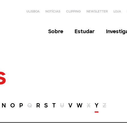
ULISBOA
NOTÍCIAS
CLIPPING
NEWSLETTER
LOJA
Sobre
Estudar
Investi
s
N
O
P
Q
R
S
T
U
V
W
X
Y
Z