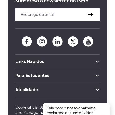
Subscreva a newsletter do ISEG
Links Rápidos
Para Estudantes
Atualidade
Copyright © ISEG Lisbon School of Economics
Fala com o nosso
chatbot
e
and Management 2026
esclarece as tuas dúvidas.