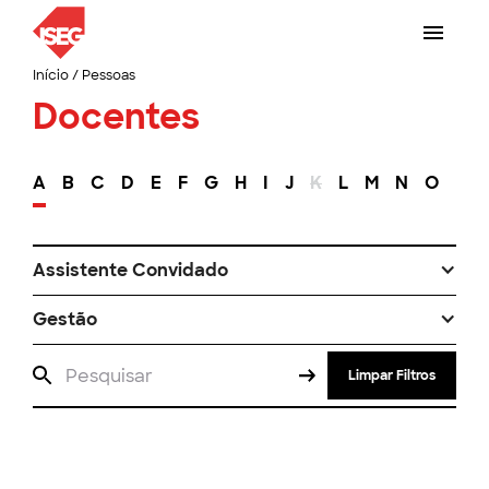
Início
/
Pessoas
Docentes
A
B
C
D
E
F
G
H
I
J
K
L
M
N
O
P
Assistente Convidado
Gestão
Limpar Filtros