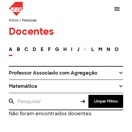
Início
/
Pessoas
Docentes
A
B
C
D
E
F
G
H
I
J
K
L
M
N
O
P
Professor Associado com Agregação
Matemática
Limpar Filtros
Não foram encontrados docentes.