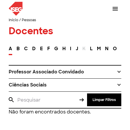
Início
/
Pessoas
Docentes
A
B
C
D
E
F
G
H
I
J
K
L
M
N
O
P
Professor Associado Convidado
Ciências Sociais
Limpar Filtros
Não foram encontrados docentes.