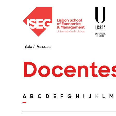
Início
/
Pessoas
Docente
A
B
C
D
E
F
G
H
I
J
K
L
M