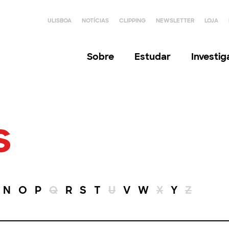
ULISBOA
NOTÍCIAS
CLIPPING
NEWSLETTER
LOJA
Sobre
Estudar
Investi
s
N
O
P
Q
R
S
T
U
V
W
X
Y
Z