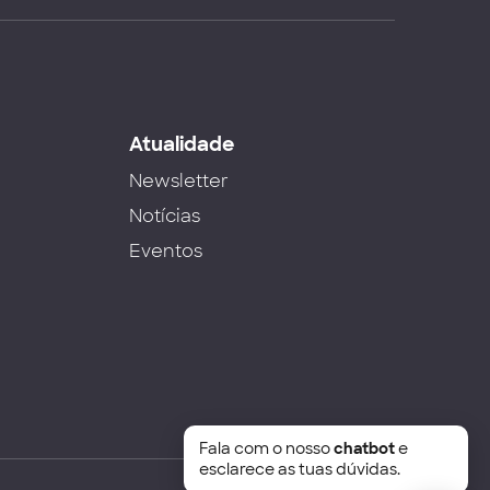
s
Atualidade
Newsletter
Notícias
Eventos
Fala com o nosso
chatbot
e
esclarece as tuas dúvidas.