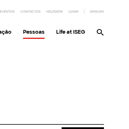
EVENTOS
CONTACTOS
HELPDESK
LOGIN
ENGLISH
gação
Pessoas
Life at ISEG