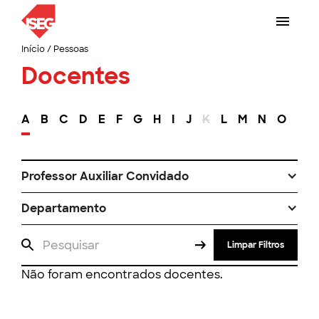
Início
/
Pessoas
Docentes
A
B
C
D
E
F
G
H
I
J
K
L
M
N
O
P
Professor Auxiliar Convidado
Departamento
Limpar Filtros
Não foram encontrados docentes.