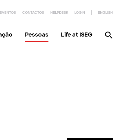
EVENTOS
CONTACTOS
HELPDESK
LOGIN
ENGLISH
gação
Pessoas
Life at ISEG