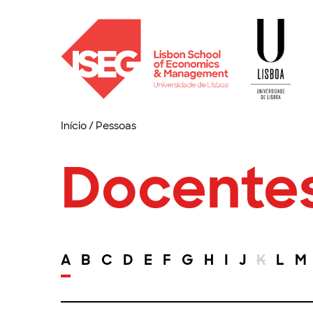
Início
/
Pessoas
Docente
A
B
C
D
E
F
G
H
I
J
K
L
M