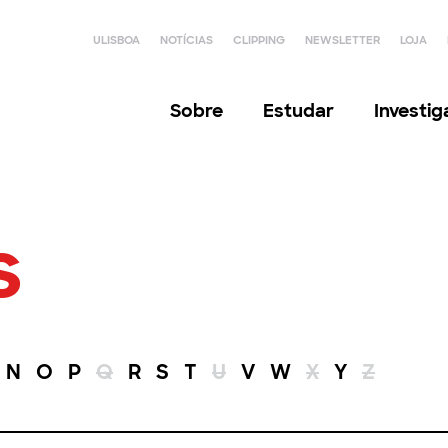
ULISBOA
NOTÍCIAS
CLIPPING
NEWSLETTER
LOJA
Sobre
Estudar
Investi
s
N
O
P
Q
R
S
T
U
V
W
X
Y
Z