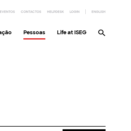
EVENTOS
CONTACTOS
HELPDESK
LOGIN
ENGLISH
gação
Pessoas
Life at ISEG