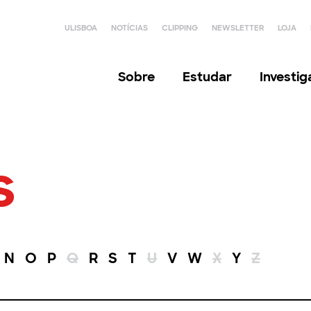
ULISBOA
NOTÍCIAS
CLIPPING
NEWSLETTER
LOJA
Sobre
Estudar
Investi
s
N
O
P
Q
R
S
T
U
V
W
X
Y
Z