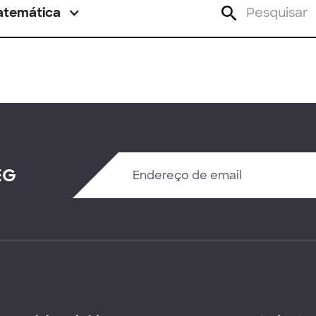
atemática
EG