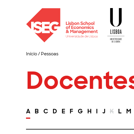
Início
/
Pessoas
Docente
A
B
C
D
E
F
G
H
I
J
K
L
M