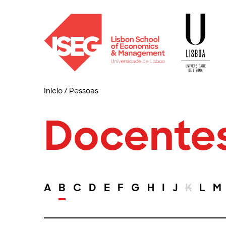
Início
/
Pessoas
Docente
A
B
C
D
E
F
G
H
I
J
K
L
M