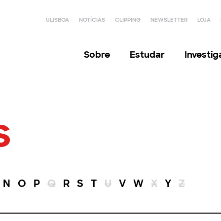
ULISBOA
NOTÍCIAS
CLIPPING
NEWSLETTER
LOJA
Sobre
Estudar
Investi
s
N
O
P
Q
R
S
T
U
V
W
X
Y
Z