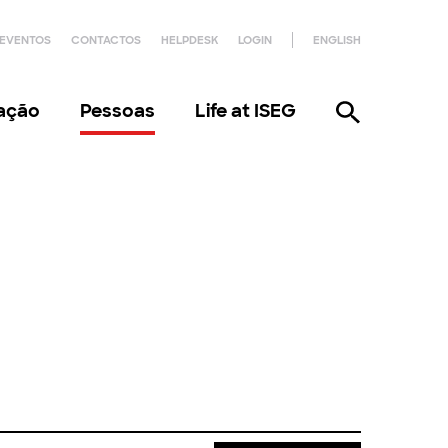
EVENTOS
CONTACTOS
HELPDESK
LOGIN
ENGLISH
gação
Pessoas
Life at ISEG