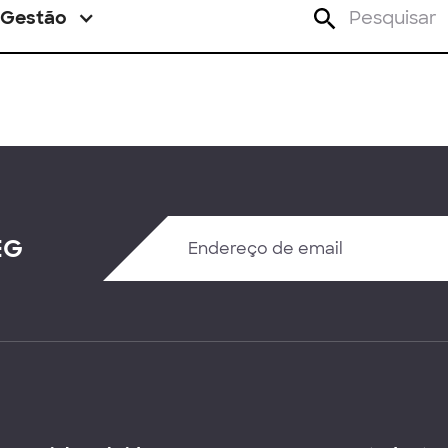
Gestão
EG