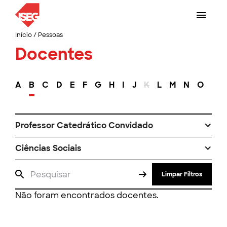
Início
/
Pessoas
Docentes
A
B
C
D
E
F
G
H
I
J
K
L
M
N
O
P
Professor Catedrático Convidado
Ciências Sociais
Limpar Filtros
Não foram encontrados docentes.