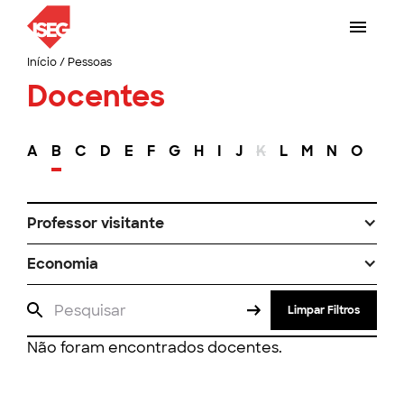
Início
/
Pessoas
Docentes
A
B
C
D
E
F
G
H
I
J
K
L
M
N
O
P
Professor visitante
Economia
Limpar Filtros
Não foram encontrados docentes.