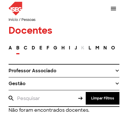
Início
/
Pessoas
Docentes
A
B
C
D
E
F
G
H
I
J
K
L
M
N
O
P
Professor Associado
Gestão
Limpar Filtros
Não foram encontrados docentes.