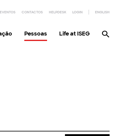
EVENTOS
CONTACTOS
HELPDESK
LOGIN
ENGLISH
gação
Pessoas
Life at ISEG