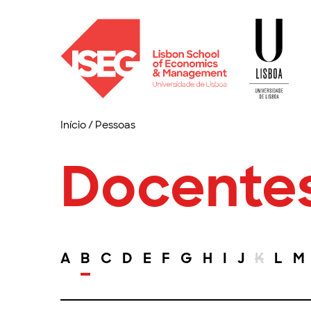
Início
/
Pessoas
Docente
A
B
C
D
E
F
G
H
I
J
K
L
M