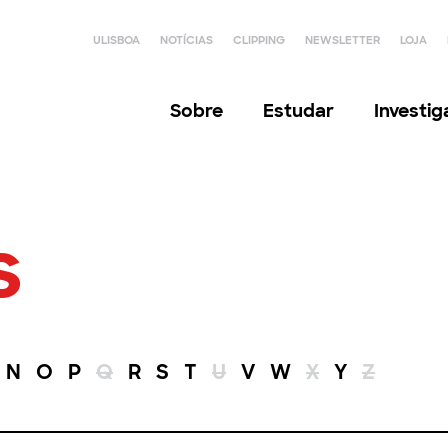
ULISBOA
NOTÍCIAS
CLIPPING
NEWSLETTER
LOJA
Sobre
Estudar
Investi
s
N
O
P
Q
R
S
T
U
V
W
X
Y
Z