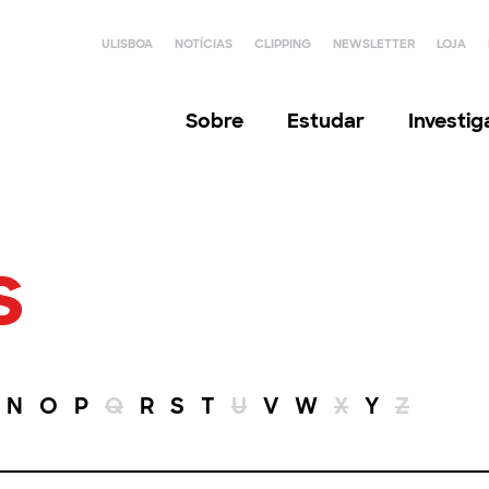
ULISBOA
NOTÍCIAS
CLIPPING
NEWSLETTER
LOJA
Sobre
Estudar
Investi
s
N
O
P
Q
R
S
T
U
V
W
X
Y
Z