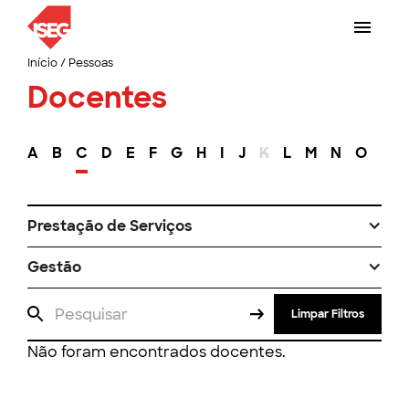
Início
/
Pessoas
Docentes
A
B
C
D
E
F
G
H
I
J
K
L
M
N
O
P
Prestação de Serviços
Gestão
Limpar Filtros
Não foram encontrados docentes.