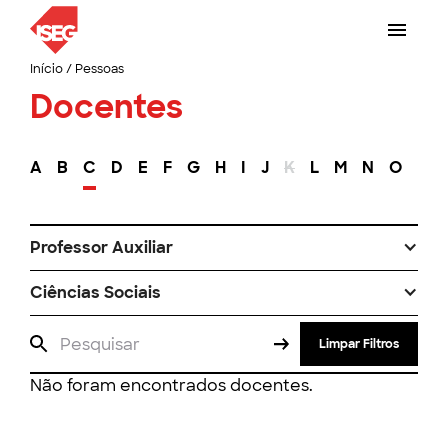
Início
/
Pessoas
Docentes
A
B
C
D
E
F
G
H
I
J
K
L
M
N
O
P
Professor Auxiliar
Ciências Sociais
Limpar Filtros
Não foram encontrados docentes.