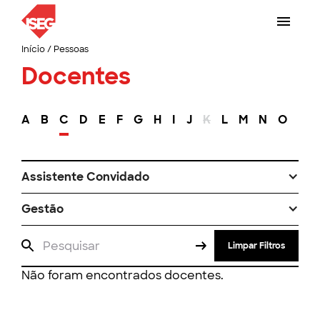
Início
/
Pessoas
Docentes
A
B
C
D
E
F
G
H
I
J
K
L
M
N
O
P
Assistente Convidado
Gestão
Limpar Filtros
Não foram encontrados docentes.