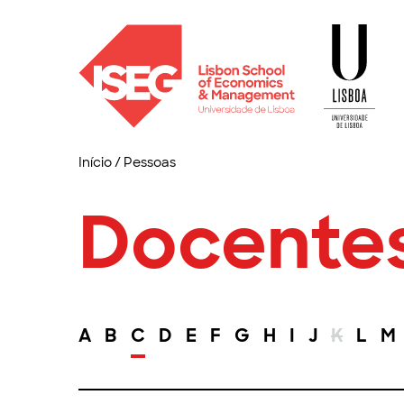
Início
/
Pessoas
Docente
A
B
C
D
E
F
G
H
I
J
K
L
M