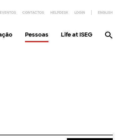
EVENTOS
CONTACTOS
HELPDESK
LOGIN
ENGLISH
gação
Pessoas
Life at ISEG