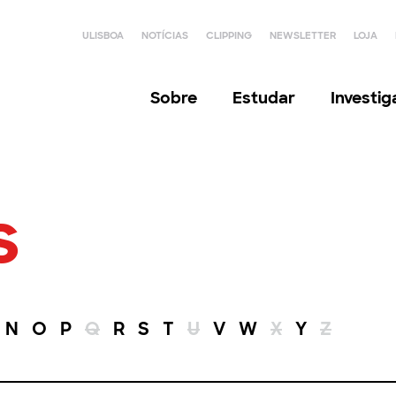
ULISBOA
NOTÍCIAS
CLIPPING
NEWSLETTER
LOJA
Sobre
Estudar
Investi
s
N
O
P
Q
R
S
T
U
V
W
X
Y
Z