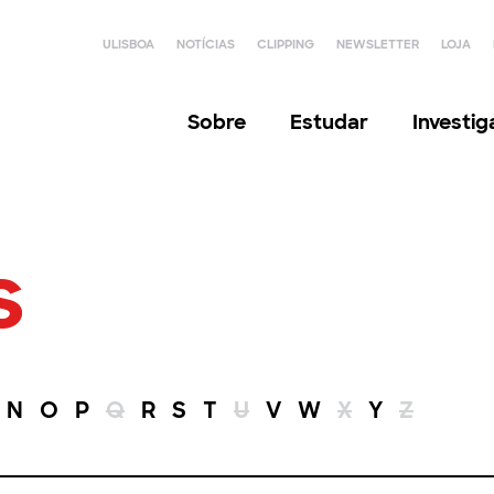
ULISBOA
NOTÍCIAS
CLIPPING
NEWSLETTER
LOJA
Sobre
Estudar
Investi
s
N
O
P
Q
R
S
T
U
V
W
X
Y
Z