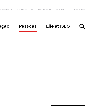
EVENTOS
CONTACTOS
HELPDESK
LOGIN
ENGLISH
gação
Pessoas
Life at ISEG