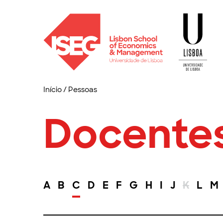
Início
/
Pessoas
Docente
A
B
C
D
E
F
G
H
I
J
K
L
M