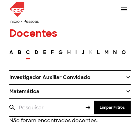
Início
/
Pessoas
Docentes
A
B
C
D
E
F
G
H
I
J
K
L
M
N
O
P
Investigador Auxiliar Convidado
Matemática
Limpar Filtros
Não foram encontrados docentes.