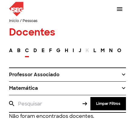
Início
/
Pessoas
Docentes
A
B
C
D
E
F
G
H
I
J
K
L
M
N
O
P
Professor Associado
Matemática
Limpar Filtros
Não foram encontrados docentes.