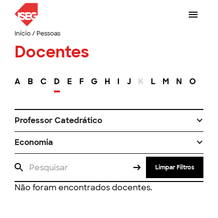
Início
/
Pessoas
Docentes
A
B
C
D
E
F
G
H
I
J
K
L
M
N
O
P
Professor Catedrático
Economia
Limpar Filtros
Não foram encontrados docentes.