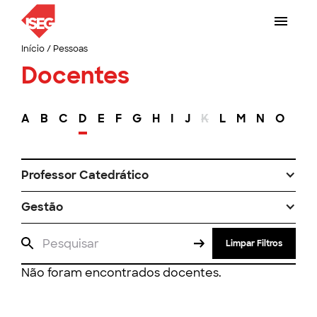
Início
/
Pessoas
Docentes
A
B
C
D
E
F
G
H
I
J
K
L
M
N
O
P
Professor Catedrático
Gestão
Limpar Filtros
Não foram encontrados docentes.