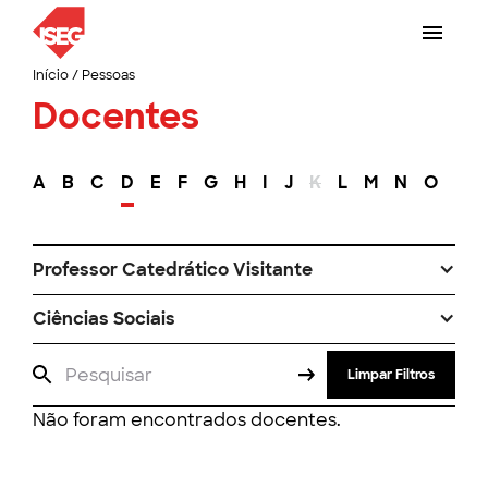
Início
/
Pessoas
Docentes
A
B
C
D
E
F
G
H
I
J
K
L
M
N
O
P
Professor Catedrático Visitante
Ciências Sociais
Limpar Filtros
Não foram encontrados docentes.