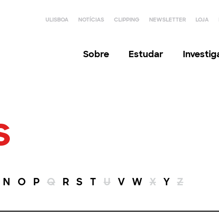
ULISBOA
NOTÍCIAS
CLIPPING
NEWSLETTER
LOJA
Sobre
Estudar
Investi
s
N
O
P
Q
R
S
T
U
V
W
X
Y
Z