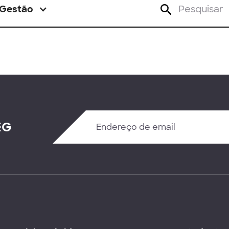
Gestão
EG