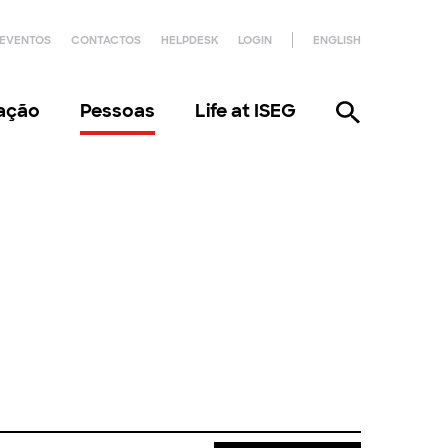
EVENTOS
CONTACTOS
HELPDESK
LOGIN
ENGLISH
gação
Pessoas
Life at ISEG