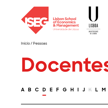
Início
/
Pessoas
Docente
A
B
C
D
E
F
G
H
I
J
K
L
M