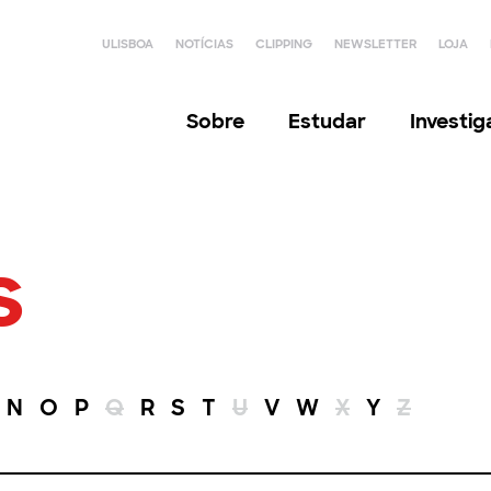
ULISBOA
NOTÍCIAS
CLIPPING
NEWSLETTER
LOJA
Sobre
Estudar
Investi
s
N
O
P
Q
R
S
T
U
V
W
X
Y
Z