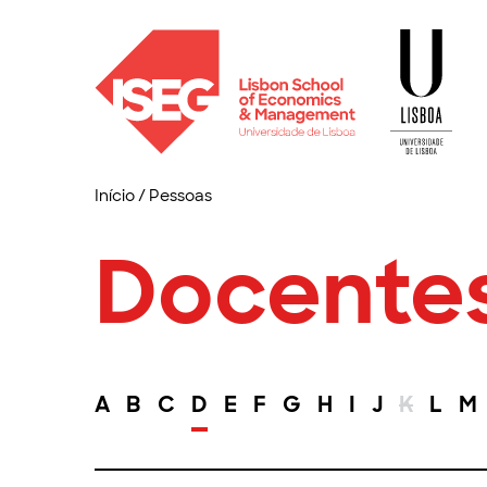
Início
/
Pessoas
Docente
A
B
C
D
E
F
G
H
I
J
K
L
M