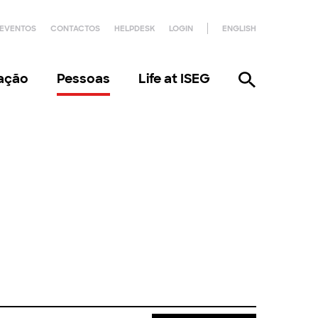
EVENTOS
CONTACTOS
HELPDESK
LOGIN
ENGLISH
gação
Pessoas
Life at ISEG