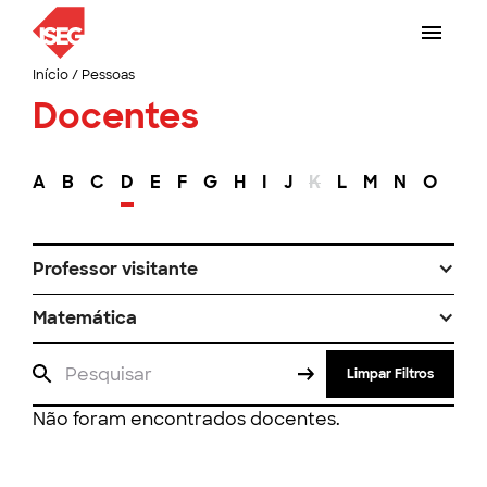
Início
/
Pessoas
Docentes
A
B
C
D
E
F
G
H
I
J
K
L
M
N
O
P
Professor visitante
Matemática
Limpar Filtros
Não foram encontrados docentes.