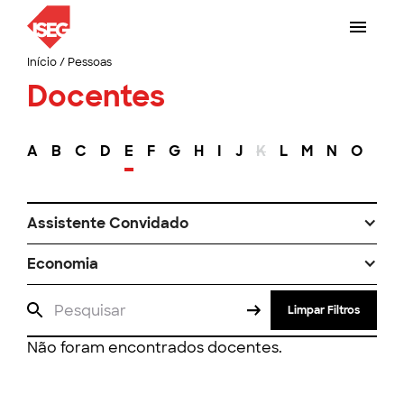
Início
/
Pessoas
Docentes
A
B
C
D
E
F
G
H
I
J
K
L
M
N
O
P
Assistente Convidado
Economia
Limpar Filtros
Não foram encontrados docentes.