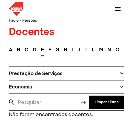
Início
/
Pessoas
Docentes
A
B
C
D
E
F
G
H
I
J
K
L
M
N
O
P
Prestação de Serviços
Economia
Limpar Filtros
Não foram encontrados docentes.