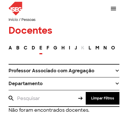
Início
/
Pessoas
Docentes
A
B
C
D
E
F
G
H
I
J
K
L
M
N
O
P
Professor Associado com Agregação
Departamento
Limpar Filtros
Não foram encontrados docentes.