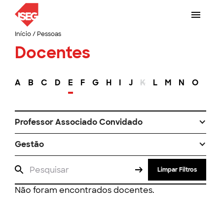
Início
/
Pessoas
Docentes
A
B
C
D
E
F
G
H
I
J
K
L
M
N
O
P
Professor Associado Convidado
Gestão
Limpar Filtros
Não foram encontrados docentes.