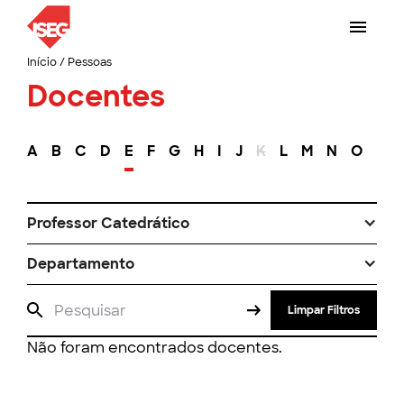
Início
/
Pessoas
Docentes
A
B
C
D
E
F
G
H
I
J
K
L
M
N
O
P
Professor Catedrático
Departamento
Limpar Filtros
Não foram encontrados docentes.