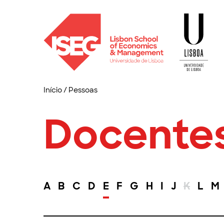
Início
/
Pessoas
Docente
A
B
C
D
E
F
G
H
I
J
K
L
M