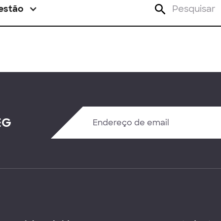
estão
EG