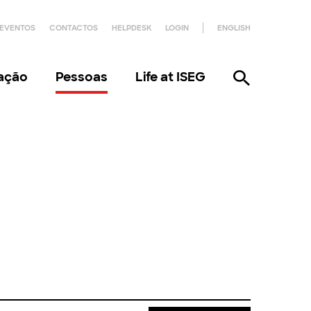
EVENTOS
CONTACTOS
HELPDESK
LOGIN
ENGLISH
gação
Pessoas
Life at ISEG