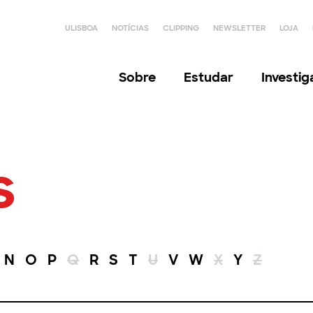
ULISBOA
NOTÍCIAS
CLIPPING
NEWSLETTER
LOJA
Sobre
Estudar
Investi
s
N
O
P
Q
R
S
T
U
V
W
X
Y
Z