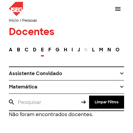
Início
/
Pessoas
Docentes
A
B
C
D
E
F
G
H
I
J
K
L
M
N
O
P
Assistente Convidado
Matemática
Limpar Filtros
Não foram encontrados docentes.