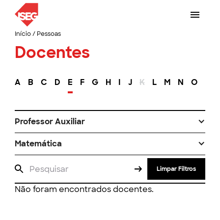
Início
/
Pessoas
Docentes
A
B
C
D
E
F
G
H
I
J
K
L
M
N
O
P
Professor Auxiliar
Matemática
Limpar Filtros
Não foram encontrados docentes.