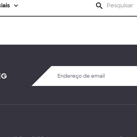
iais
EG