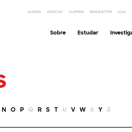
ULISBOA
NOTÍCIAS
CLIPPING
NEWSLETTER
LOJA
Sobre
Estudar
Investi
s
N
O
P
Q
R
S
T
U
V
W
X
Y
Z