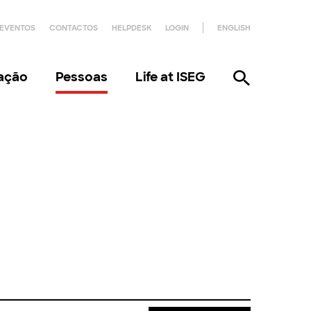
EVENTOS
CONTACTOS
HELPDESK
LOGIN
ENGLISH
gação
Pessoas
Life at ISEG