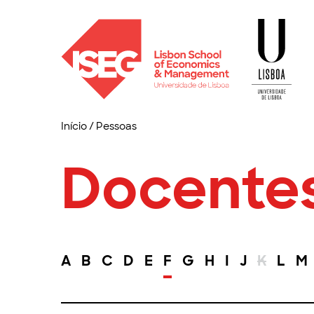
Início
/
Pessoas
Docente
A
B
C
D
E
F
G
H
I
J
K
L
M