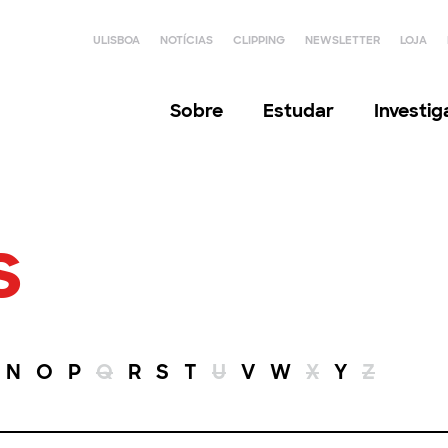
ULISBOA
NOTÍCIAS
CLIPPING
NEWSLETTER
LOJA
Sobre
Estudar
Investi
s
N
O
P
Q
R
S
T
U
V
W
X
Y
Z