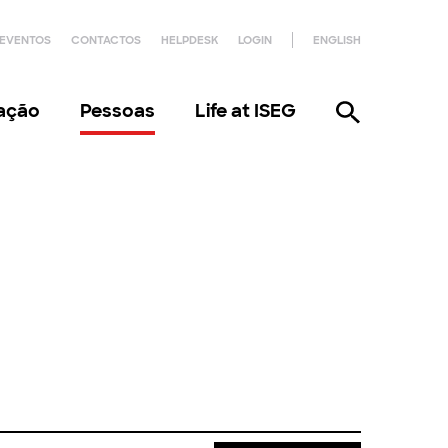
EVENTOS
CONTACTOS
HELPDESK
LOGIN
ENGLISH
gação
Pessoas
Life at ISEG