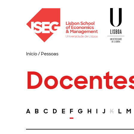
Início
/
Pessoas
Docente
A
B
C
D
E
F
G
H
I
J
K
L
M