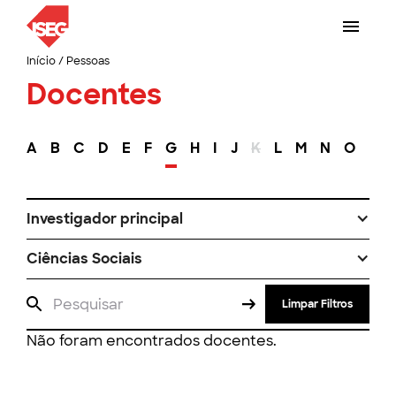
Início
/
Pessoas
Docentes
A
B
C
D
E
F
G
H
I
J
K
L
M
N
O
P
Investigador principal
Ciências Sociais
Limpar Filtros
Não foram encontrados docentes.