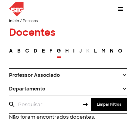
Início
/
Pessoas
Docentes
A
B
C
D
E
F
G
H
I
J
K
L
M
N
O
P
Professor Associado
Departamento
Limpar Filtros
Não foram encontrados docentes.