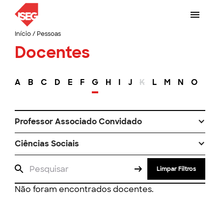
Início
/
Pessoas
Docentes
A
B
C
D
E
F
G
H
I
J
K
L
M
N
O
P
Professor Associado Convidado
Ciências Sociais
Limpar Filtros
Não foram encontrados docentes.