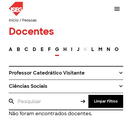
Início
/
Pessoas
Docentes
A
B
C
D
E
F
G
H
I
J
K
L
M
N
O
P
Professor Catedrático Visitante
Ciências Sociais
Limpar Filtros
Não foram encontrados docentes.