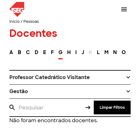
Início
/
Pessoas
Docentes
A
B
C
D
E
F
G
H
I
J
K
L
M
N
O
P
Professor Catedrático Visitante
Gestão
Limpar Filtros
Não foram encontrados docentes.