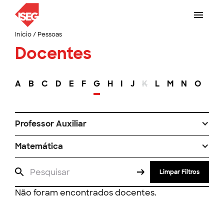
Início
/
Pessoas
Docentes
A
B
C
D
E
F
G
H
I
J
K
L
M
N
O
P
Professor Auxiliar
Matemática
Limpar Filtros
Não foram encontrados docentes.