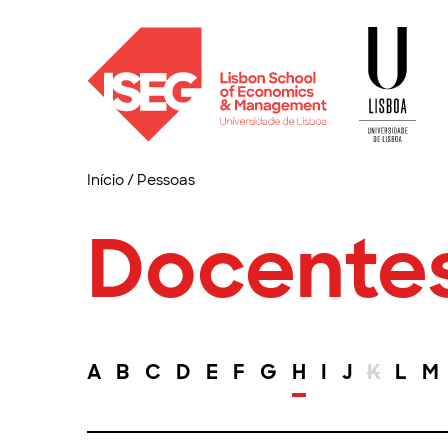
Início
/
Pessoas
Docente
A
B
C
D
E
F
G
H
I
J
K
L
M