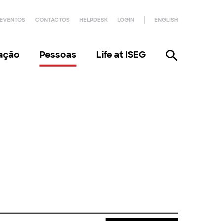
EVENTOS
CONTACTOS
HELPDESK
LOGIN
ENGLISH
gação
Pessoas
Life at ISEG