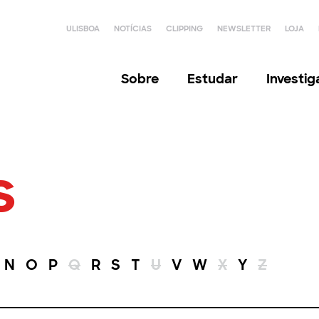
ULISBOA
NOTÍCIAS
CLIPPING
NEWSLETTER
LOJA
Sobre
Estudar
Investi
s
N
O
P
Q
R
S
T
U
V
W
X
Y
Z