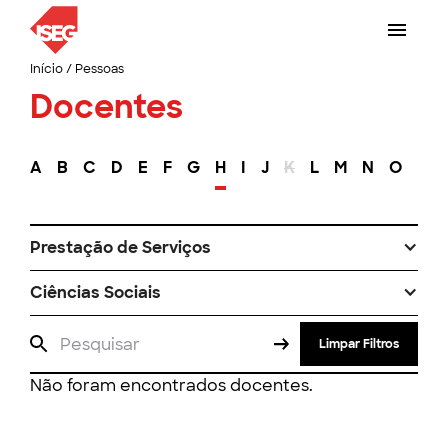
Início
/
Pessoas
Docentes
A
B
C
D
E
F
G
H
I
J
K
L
M
N
O
P
Prestação de Serviços
Ciências Sociais
Limpar Filtros
Não foram encontrados docentes.