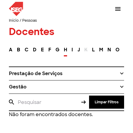
Início
/
Pessoas
Docentes
A
B
C
D
E
F
G
H
I
J
K
L
M
N
O
P
Prestação de Serviços
Gestão
Limpar Filtros
Não foram encontrados docentes.