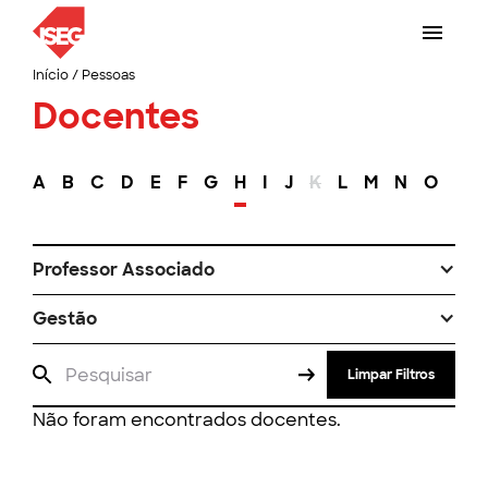
Início
/
Pessoas
Docentes
A
B
C
D
E
F
G
H
I
J
K
L
M
N
O
P
Professor Associado
Gestão
Limpar Filtros
Não foram encontrados docentes.